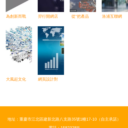
服務
為創新而戰
羿行開網店
從“把產品
洛浦互聯網
昌榮傳播再
必備營銷策
找來”到“打
文化經營許
攬梅花網營
略 賣家停
造人情生
可證所需材
銷創新獎三
滯不前，這
態”——論
料清單｜網
項大獎
些地方做對
網絡營銷與
絡文化經營
了嗎？
傳統營銷的
詳解
本質分野及
網絡文化經
大風起文化
網頁設計對
營啟示
傳媒 互聯
搜索引擎營
網時代企業
銷推廣的影
網絡營銷與
響
文化經營策
地址：重慶市江北區建新北路八支路35號1幢17-10（自主承諾）
略
電話：1582328**