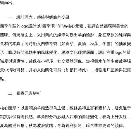
穎而出。
一、設計理念：傳統與網絡的交融
四季羊莊的logo設計以“四季”與“羊”為核心元素，強調自然循環與美食的
關聯。傳統層面上，采用簡約的線條勾勒出羊的輪廓，象征草原的純凈與
食材的本真；同時融入四季符號（如春芽、夏陽、秋葉、冬雪）的抽象變
形，體現時間流轉中的風味變化。網絡文化經營層面，設計注重logo的辨
識度與適應性，確保在小程序、社交媒體頭像、短視頻水印等多種數字場
景中清晰可見，并加入動態化可能（如節日特效），增強用戶互動與記憶
點。
二、視覺元素解析
核心圖形：以圓潤的羊頭造型為主體，線條柔和且富有親和力，避免過于
寫實以保持現代感。羊角部分巧妙融入四季的曲線變化，春為上升弧線，
夏為飽滿圓形，秋為波浪紋路，冬為銳利折角，暗含季節更迭的韻律。