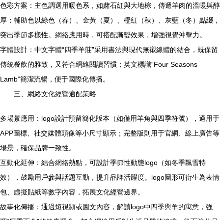
色彩方案：主色調選用暖色系，如赭石紅與大地棕，傳遞羊肉的溫暖與醇
厚；輔助色以綠色（春）、金黃（夏）、橙紅（秋）、灰藍（冬）點綴，
突出季節多樣性。網絡應用時，可搭配漸變效果，增強視覺沖擊力。
字體設計：中文字體“四季羊莊”采用書法與現代無襯線體的結合，既保留
傳統餐飲的雅致，又符合網絡閱讀習慣；英文標識“Four Seasons
Lamb”簡潔流暢，便于國際化傳播。
三、網絡文化經營適配策略
多場景應用：logo設計預留簡化版本（如僅用羊角與四季符號），適用于
APP圖標、社交媒體頭像等小尺寸顯示；完整版則用于官網、線上廣告等
場景，確保品牌一致性。
互動化延伸：結合網絡熱點，可設計季節性動態logo（如冬季飄雪特
效），鼓勵用戶參與話題互動，提升品牌活躍度。logo圖形可衍生為表情
包、虛擬貼紙等數字內容，拓展文化經營邊界。
故事化傳播：通過短視頻或圖文內容，解讀logo中四季與羊的寓意，強