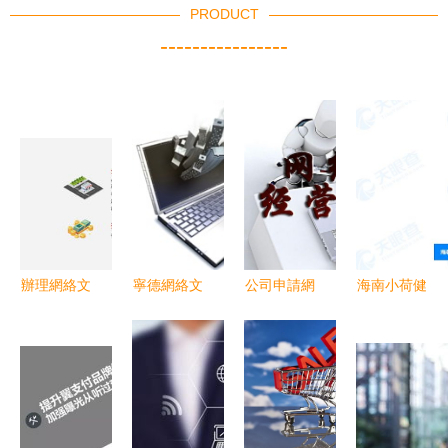
PRODUCT
----------------
辦理網絡文
寧德網絡文
公司申請網
海南小荷健
化經營許可
化經營的現
絡文化經營
康網絡技術
證流程指南
狀與發展思
許可證的必
有限公司成
考
備條件與關
立，布局遠
鍵流程解析
程健康管理
及網絡文化